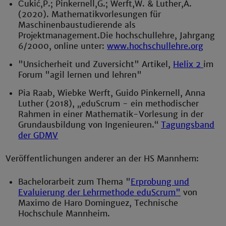
Č
ukić,P.;
Pinkernell,
G.;
Werft,
W.
&
Luther,
A.
(2020).
Mathematikvorle
sungen
für
Maschinenbaustudierende
als
Projektmanagement
.
D
ie
hochschullehre,
Jahr
gang
6/2000
,
online
unter
:
www.hochschullehre.org
"Unsicherheit und Zuversicht" Artikel,
Helix 2
im
Forum "agil lernen und lehren"
Pia Raab, Wiebke Werft, Guido Pinkernell, Anna
Luther (2018), „eduScrum - ein methodischer
Rahmen in einer Mathematik-Vorlesung in der
Grundausbildung von Ingenieuren.“
Tagungsband
der GDMV
Veröffentlichungen anderer an der HS Mannhem:
Bachelorarbeit zum Thema "
Erprobung und
Evaluierung der Lehrmethode eduScrum"
von
Maximo de Haro Dominguez, Technische
Hochschule Mannheim.