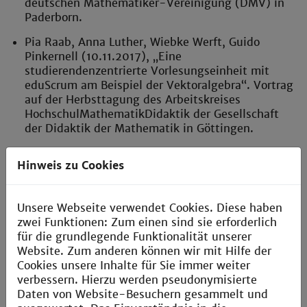
deutschen Mathematiker-Vereinigung (DMV) in
Paderborn.
Pia Raab, Anna Luther, Wiebke Werft, Guido
Pinkernell (10.11.2017), „Eine
studierendenzentrierte Vorlesungseinheit mit
eduScrum am Beispiel der Vektoralgebra“. Vortrag
auf der Herbsttagung des Arbeitskreises
HochschulMathematikDidaktik der Gesellschaft
der Didaktik der Mathematik in Göttingen.
Wiebke Werft (7.11.2017) "EduScrum meets PBL"
Hinweis zu Cookies
(Vortrag auf der Humus Projektkonferenz in
Karlsruhe
Pia Raab (27.02.2017), „Realisierung einer
Unsere Webseite verwendet Cookies. Diese haben
Mathematikvorlesung für Ingenieure mit
zwei Funktionen: Zum einen sind sie erforderlich
Methoden aus dem Projektmanagement“. Vortrag
für die grundlegende Funktionalität unserer
im Arbeitskreis HochschulMathematikDidaktik der
Website. Zum anderen können wir mit Hilfe der
Gesellschaft der Didaktik der Mathematik (GDM)
Cookies unsere Inhalte für Sie immer weiter
in Potsdam.
verbessern. Hierzu werden pseudonymisierte
Daten von Website-Besuchern gesammelt und