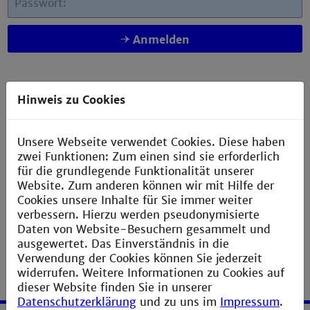
Passwort:
Anmelden
Hinweis zu Cookies
Hinweis:
Bitte verwenden Sie für den Zugriff einen
regelkonformen Browser, wie Mozilla, Opera oder
Safari. Beim Zugriff unter Win XP und Internet
Unsere Webseite verwendet Cookies. Diese haben
Explorer kommt es zu Zertifikatsfehlern. Diese bitte
zwei Funktionen: Zum einen sind sie erforderlich
mit "
Laden dieser Website fortsetzen (nicht
für die grundlegende Funktionalität unserer
empfohlen)
" bestätigen.
Website. Zum anderen können wir mit Hilfe der
Cookies unsere Inhalte für Sie immer weiter
verbessern. Hierzu werden pseudonymisierte
Daten von Website-Besuchern gesammelt und
ausgewertet. Das Einverständnis in die
Verwendung der Cookies können Sie jederzeit
widerrufen. Weitere Informationen zu Cookies auf
dieser Website finden Sie in unserer
Datenschutzerklärung
und zu uns im
Impressum
.