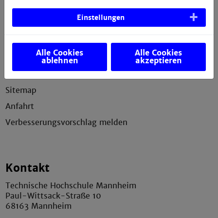
Einstellungen
Service
Impressum
Alle Cookies
Alle Cookies
Erklärung zur Barrierefreiheit
ablehnen
akzeptieren
Datenschutzerklärung
Sitemap
Anfahrt
Verbesserungsvorschlag melden
Kontakt
Technische Hochschule Mannheim
Paul-Wittsack-Straße 10
68163 Mannheim